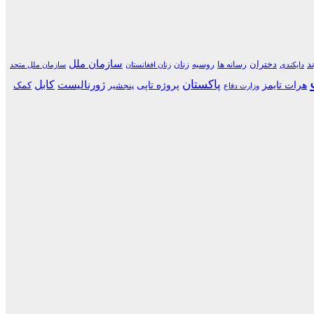
سازمان ملل
د
دختران
رسانه ها
روسیه
زنان
دایکندی
زنان افغانستان
سازمان ملل متحد
پاکستان
کابل
هرات تایمز
پروژه تاپی
ژورنالیست
کمک
پنجشیر
وزارت دفاع