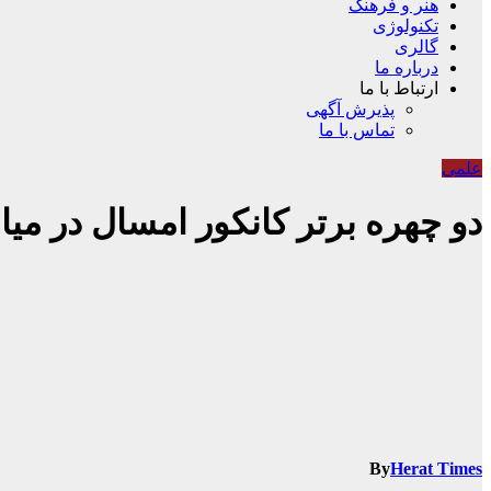
هنر و فرهنگ
تکنولوژی
گالری
درباره ما
ارتباط با ما
پذیرش آگهی
تماس با ما
علمی
دو چهره برتر کانکور امسال در میا
By
Herat Times