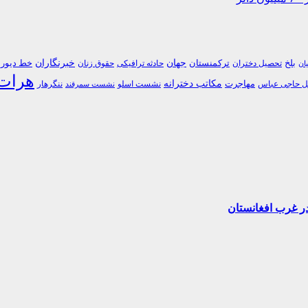
جهان
خبرنگاران
بلخ
ترکمنستان
خط دیورن
تحصیل دختران
حادثه ترافیکی
حقوق زنان
یان
هرات
مکاتب دخترانه
مهاجرت
 حاجی عباس
نشست اسلو
ننگرهار
نشست سمرقند