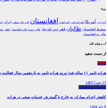
Tags
افغانستان
آمریکا
ایران
اشرف غنی
امیرخان متقی
آدم‌ربایی
اعتراضات
بام
طالبان
فقر
سقوط افغانستان
فیض الله جلال
قطر
محل
قالین دست بافت افغانستان
مالی به افغانستان
آب و هوای کابل
از دست ندهید
هرات
هرات تایمز ۱۱ ساله شد؛ ورود هرات تایمز به یازدهمین سال فعالیت در غرب افغانستان
15 جوزا 1405
پزشکی و سلامتی
کاهش اعزام بیماران به خارج با گسترش خدمات صحی در هرات
8 دلو 1404