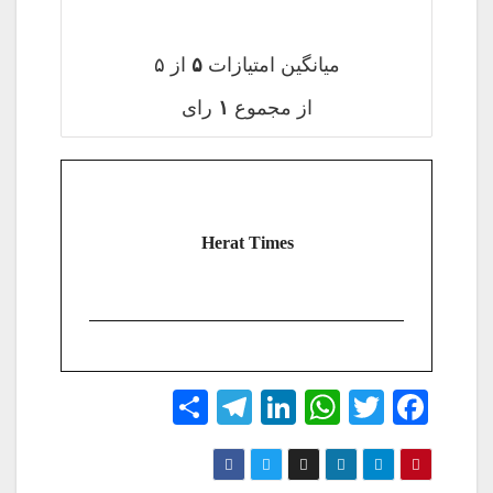
میانگین امتیازات
۵
از ۵
از مجموع
۱
رای
Herat Times
S
Te
Li
W
T
Fa
ha
le
nk
ha
wi
ce
re
gr
ed
ts
tte
bo