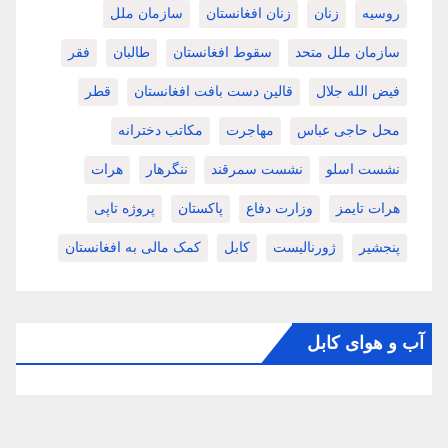
روسیه
زنان
زنان افغانستان
سازمان ملل
سازمان ملل متحد
سقوط افغانستان
طالبان
فقر
فیض الله جلال
قالین دست بافت افغانستان
قطر
محل حاجی عباس
مهاجرت
مکاتب دخترانه
نشست اسلو
نشست سمرقند
ننگرهار
هرات
هرات تایمز
وزارت دفاع
پاکستان
پروژه تاپی
پنجشیر
ژورنالیست
کابل
کمک مالی به افغانستان
آب و هوای کابل