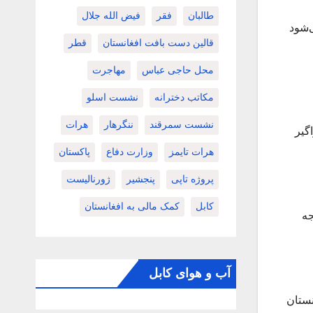
طالبان
فقر
فیض الله جلال
‌شود
قالین دست بافت افغانستان
قطر
محل حاجی عباس
مهاجرت
مکاتب دخترانه
نشست اسلو
نشست سمرقند
ننگرهار
هرات
گیر
هرات تایمز
وزارت دفاع
پاکستان
پروژه تاپی
پنجشیر
ژورنالیست
کابل
کمک مالی به افغانستان
جه
آب و هوای کابل
نستان