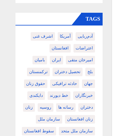
TAGS
آدم‌ربایی
آمریکا
اشرف غنی
اعتراضات
افغانستان
امیرخان متقی
ایران
بامیان
بلخ
تحصیل دختران
ترکمنستان
جهان
حادثه ترافیکی
حقوق زنان
خبرنگاران
خط دیورند
دایکندی
دختران
رسانه ها
روسیه
زنان
زنان افغانستان
سازمان ملل
سازمان ملل متحد
سقوط افغانستان