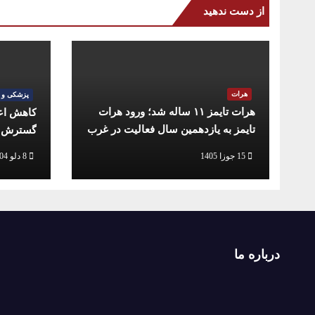
از دست ندهید
هرات
پزشکی و 
هرات تایمز ۱۱ ساله شد؛ ورود هرات
کاهش اعز
تایمز به یازدهمین سال فعالیت در غرب
گسترش خ
افغانستان
15 جوزا 1405
8 دلو 1404
درباره ما