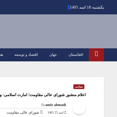
Ski
یکشنبه 18 اسد 1405
t
conten
افغانستان
جهان
اقتصاد و توسعه
هن
سیاسی
اعلام منشور شورای عالی مقاومت؛ امارت اسلامی: وا
By
amir ahmadi
شورای عالی مقاومت
اسد 25 1401