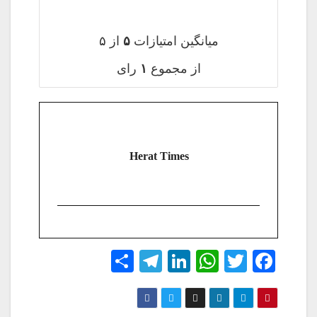
میانگین امتیازات
۵
از ۵
از مجموع
۱
رای
Herat Times
S
Te
Li
W
T
Fa
ha
le
nk
ha
wi
ce
re
gr
ed
ts
tte
bo