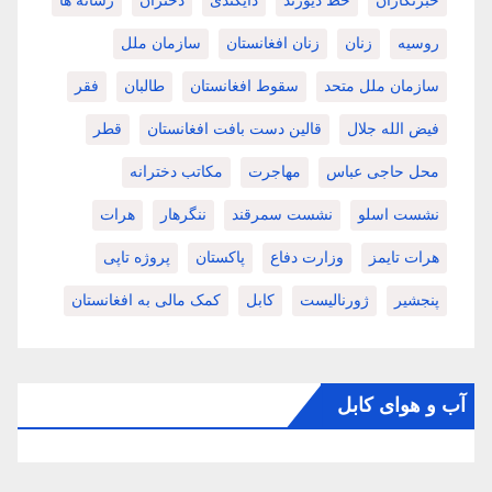
خبرنگاران
خط دیورند
دایکندی
دختران
رسانه ها
روسیه
زنان
زنان افغانستان
سازمان ملل
سازمان ملل متحد
سقوط افغانستان
طالبان
فقر
فیض الله جلال
قالین دست بافت افغانستان
قطر
محل حاجی عباس
مهاجرت
مکاتب دخترانه
نشست اسلو
نشست سمرقند
ننگرهار
هرات
هرات تایمز
وزارت دفاع
پاکستان
پروژه تاپی
پنجشیر
ژورنالیست
کابل
کمک مالی به افغانستان
آب و هوای کابل