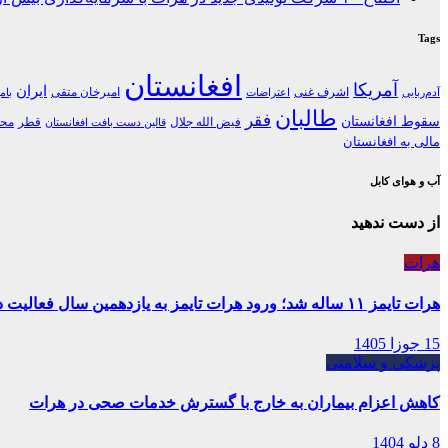
Tags
افغانستان
آمریکا
ایران
اشرف غنی
امیرخان متقی
آدم‌ربایی
اعتراضات
بام
طالبان
فقر
سقوط افغانستان
فیض الله جلال
قطر
محل
قالین دست بافت افغانستان
مالی به افغانستان
آب و هوای کابل
از دست ندهید
هرات
هرات تایمز ۱۱ ساله شد؛ ورود هرات تایمز به یازدهمین سال فعالیت در غرب افغانستان
15 جوزا 1405
پزشکی و سلامتی
کاهش اعزام بیماران به خارج با گسترش خدمات صحی در هرات
8 دلو 1404