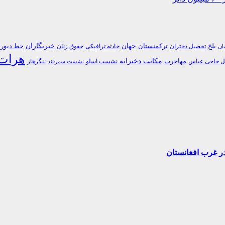
جهان
خبرنگاران
بلخ
ترکمنستان
خط دیورن
تحصیل دختران
حادثه ترافیکی
حقوق زنان
یان
هرات
مکاتب دخترانه
مهاجرت
 حاجی عباس
نشست اسلو
ننگرهار
نشست سمرقند