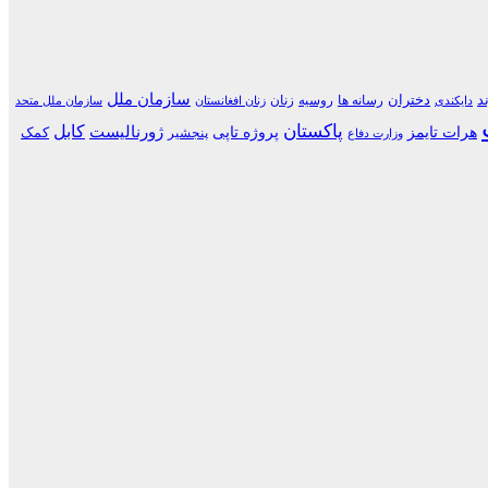
سازمان ملل
د
دختران
رسانه ها
روسیه
زنان
دایکندی
زنان افغانستان
سازمان ملل متحد
پاکستان
کابل
هرات تایمز
پروژه تاپی
ژورنالیست
کمک
پنجشیر
وزارت دفاع