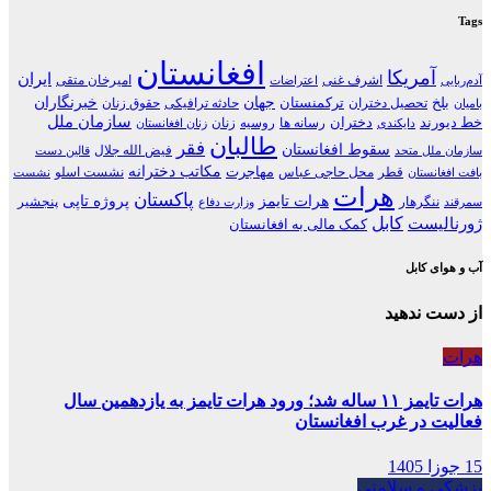
Tags
افغانستان
آمریکا
ایران
اشرف غنی
امیرخان متقی
آدم‌ربایی
اعتراضات
جهان
خبرنگاران
بلخ
ترکمنستان
تحصیل دختران
حادثه ترافیکی
حقوق زنان
بامیان
سازمان ملل
خط دیورند
دختران
رسانه ها
روسیه
زنان
دایکندی
زنان افغانستان
طالبان
فقر
سقوط افغانستان
فیض الله جلال
سازمان ملل متحد
قالین دست
مکاتب دخترانه
مهاجرت
قطر
محل حاجی عباس
نشست اسلو
بافت افغانستان
نشست
هرات
پاکستان
هرات تایمز
پروژه تاپی
ننگرهار
پنجشیر
سمرقند
وزارت دفاع
کابل
ژورنالیست
کمک مالی به افغانستان
آب و هوای کابل
از دست ندهید
هرات
هرات تایمز ۱۱ ساله شد؛ ورود هرات تایمز به یازدهمین سال
فعالیت در غرب افغانستان
15 جوزا 1405
پزشکی و سلامتی