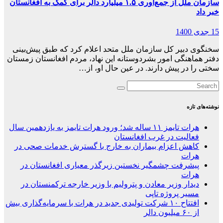
سازمان ملل از جمع‌آوری ۱.۵ میلیارد دالر برای کمک به افغانستان
خبر داد
15 جدی 1400
سخنگوی دبیر کل سازمان ملل متحد اعلام کرد که طبق پیش‌بینی
دفتر هماهنگی امور بشردوستانه این نهاد، مردم افغانستان زمستان
سختی را در پیش دارند. در عین حال او، از…
نوشته‌های تازه
هرات تایمز ۱۱ ساله شد؛ ورود هرات تایمز به یازدهمین سال
فعالیت در غرب افغانستان
کاهش اعزام بیماران به خارج با گسترش خدمات صحی در
هرات
پیشرفت چشمگیر نخستین زیرگذر معیاری افغانستان در
هرات
دیدار وزیر معادن و پترولیم با وزیر خارجه ترکمنستان در
مسیر پروژه تاپی
افتتاح ۱۰ شرکت تولیدی جدید در هرات با سرمایه‌گذاری بیش
از ۶۰ میلیون دالر