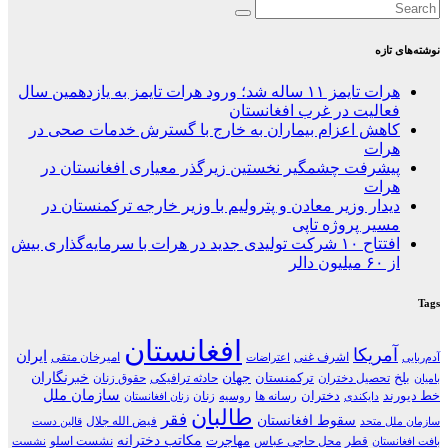
نوشته‌ها
نوشته‌های تازه
هرات تایمز ۱۱ ساله شد؛ ورود هرات تایمز به یازدهمین سال
فعالیت در غرب افغانستان
کاهش اعزام بیماران به خارج با گسترش خدمات صحی در
هرات
پیشرفت چشمگیر نخستین زیرگذر معیاری افغانستان در
هرات
دیدار وزیر معادن و پترولیم با وزیر خارجه ترکمنستان در
مسیر پروژه تاپی
افتتاح ۱۰ شرکت تولیدی جدید در هرات با سرمایه‌گذاری بیش
از ۶۰ میلیون دالر
Tags
افغانستان
آمریکا
ایران
اشرف غنی
امیرخان متقی
آدم‌ربایی
اعتراضات
جهان
خبرنگاران
بلخ
ترکمنستان
تحصیل دختران
حادثه ترافیکی
حقوق زنان
بامیان
سازمان ملل
خط دیورند
دختران
رسانه ها
روسیه
زنان
دایکندی
زنان افغانستان
طالبان
فقر
سقوط افغانستان
فیض الله جلال
سازمان ملل متحد
قالین دست
مکاتب دخترانه
مهاجرت
قطر
محل حاجی عباس
نشست اسلو
بافت افغانستان
نشست