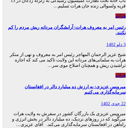
باب خانه تحت نظارت کمیسیون رسیدگی به زلزله زدگان در 13
قریه ولسوالی زنده جان هرات تسلیم…
هرات
رئیس امر به معروف هرات: آرایشگران مردانه ریش مردم را کم
نکنند.
3 دلو 1402
شیخ عزیز الرحمان المهاجر رئیس امر به معروف و نهی از منکر
هرات به سلمانی‌های مردانه این ولایت تاکید می کند که اجازه
تراشیدن ریش و همچنان اصلاح موی سر…
هرات
میرویس عزیزى: به ارزش ده میلیارد دالر در افغانستان
سرمایه‌گذاری می‌کنیم
22 جدی 1402
میرویس عزیزی یک بازرگان کشور در سفرش به ولایت هرات
می‌گوید که در روزهای نزدیک، ده میلیارد دالر در بخش انرژی و
راه‌آهن در افغانستان سرمایه‌گذاری می‌کند. آقای عزیزی…