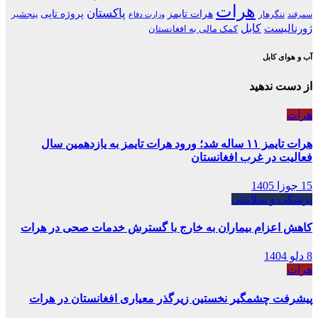
هرات
پاکستان
هرات تایمز
پروژه تاپی
ننگرهار
پنجشیر
سمرقند
وزارت دفاع
کابل
ژورنالیست
کمک مالی به افغانستان
آب و هوای کابل
از دست ندهید
هرات
هرات تایمز ۱۱ ساله شد؛ ورود هرات تایمز به یازدهمین سال
فعالیت در غرب افغانستان
15 جوزا 1405
پزشکی و سلامتی
کاهش اعزام بیماران به خارج با گسترش خدمات صحی در هرات
8 دلو 1404
هرات
پیشرفت چشمگیر نخستین زیرگذر معیاری افغانستان در هرات