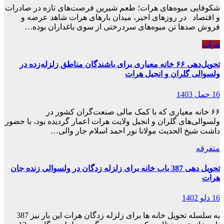
شکوفایی میوه‌های هرات؛ طعم شیرین فرصت‌های تازه در صادرات
و اقتصاد در روزهای اخیر، میدان‌ بارهای هرات شاهد عرضه و
فروش صدها تن میوه‌های سردرختی از سوی باغداران بوده…
هرات
تحویل‌دهی ۶۶ خانه معیاری برای باشندگان مناطق زلزله‌زده در
ولسوالی گلران و انجیل هرات
16 حمل 1403
۶۶ خانه معیاری که با کمک مالی صنعت‌گران کشور در
ولسوالی‌های گلران و انجیل ولایت هرات اعمار گردیده بود، با حضور
داشت شیخ الحدیث مولانا نور احمد اسلام جار والی…
متفرقه
تحویل دهی 387 باب خانه برای زلزله زدگان در ولسوالی زنده جان
هرات
16 دلو 1402
به سلسله تحویل خانه ها برای زلزله زدگان هرات این بار نیز 387