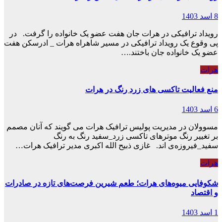
8 اسد 1403
رویداد ترافیکی در هرات جان هفت عضو یک خانواده را گرفت. در
پی وقوع یک رویداد ترافیکی در مسیر شاهراه هرات _ ادرسکن هفت
عضو یک خانواده جان باختند.…
هرات
منع فعالیت تاکسی های زرد رنگ در هرات
6 اسد 1403
مسوولان در مدیریت پولیس ترافیک هرات می گویند که آنان مصمم
بر تغییر رنگ موترهای تاکسی زرد_سفید رنگ به رنگ
سفید_فیروزه‌ی اند. غازی ذبیح الله اکبری مدیر ترافیک هرات…
هرات
شکوفایی میوه‌های هرات؛ طعم شیرین فرصت‌های تازه در صادرات
و اقتصاد
1 اسد 1403