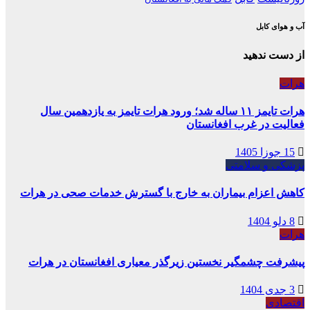
آب و هوای کابل
از دست ندهید
هرات
هرات تایمز ۱۱ ساله شد؛ ورود هرات تایمز به یازدهمین سال
فعالیت در غرب افغانستان
15 جوزا 1405
پزشکی و سلامتی
کاهش اعزام بیماران به خارج با گسترش خدمات صحی در هرات
8 دلو 1404
هرات
پیشرفت چشمگیر نخستین زیرگذر معیاری افغانستان در هرات
3 جدی 1404
اقتصادی