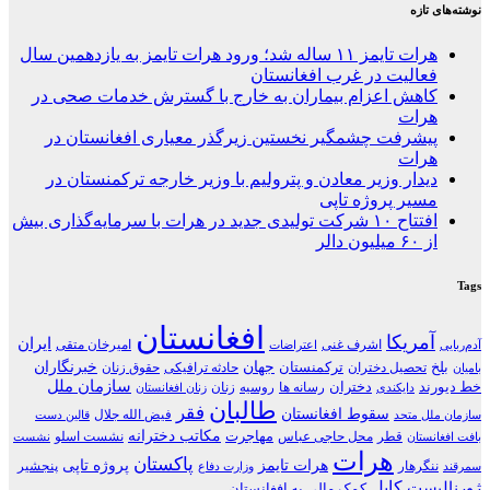
نوشته‌های تازه
هرات تایمز ۱۱ ساله شد؛ ورود هرات تایمز به یازدهمین سال
فعالیت در غرب افغانستان
کاهش اعزام بیماران به خارج با گسترش خدمات صحی در
هرات
پیشرفت چشمگیر نخستین زیرگذر معیاری افغانستان در
هرات
دیدار وزیر معادن و پترولیم با وزیر خارجه ترکمنستان در
مسیر پروژه تاپی
افتتاح ۱۰ شرکت تولیدی جدید در هرات با سرمایه‌گذاری بیش
از ۶۰ میلیون دالر
Tags
افغانستان
آمریکا
ایران
اشرف غنی
امیرخان متقی
آدم‌ربایی
اعتراضات
جهان
خبرنگاران
بلخ
ترکمنستان
تحصیل دختران
حادثه ترافیکی
حقوق زنان
بامیان
سازمان ملل
خط دیورند
دختران
رسانه ها
روسیه
زنان
دایکندی
زنان افغانستان
طالبان
فقر
سقوط افغانستان
فیض الله جلال
سازمان ملل متحد
قالین دست
مکاتب دخترانه
مهاجرت
قطر
محل حاجی عباس
نشست اسلو
بافت افغانستان
نشست
هرات
پاکستان
هرات تایمز
پروژه تاپی
ننگرهار
پنجشیر
سمرقند
وزارت دفاع
کابل
ژورنالیست
کمک مالی به افغانستان