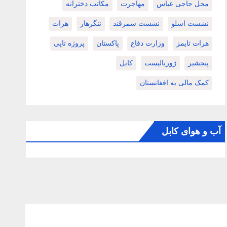
محل حاجی عباس
مهاجرت
مکاتب دخترانه
نشست اسلو
نشست سمرقند
ننگرهار
هرات
هرات تایمز
وزارت دفاع
پاکستان
پروژه تاپی
پنجشیر
ژورنالیست
کابل
کمک مالی به افغانستان
آب و هوای کابل