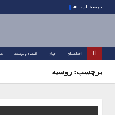
Ski
جمعه 16 اسد 1405
t
conten
افغانستان
جهان
اقتصاد و توسعه
هن
برچسب:
روسیه