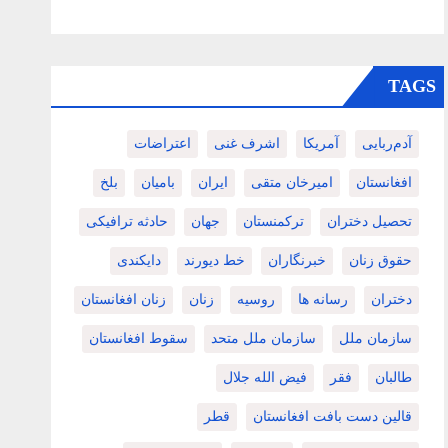
TAGS
آدم‌ربایی
آمریکا
اشرف غنی
اعتراضات
افغانستان
امیرخان متقی
ایران
بامیان
بلخ
تحصیل دختران
ترکمنستان
جهان
حادثه ترافیکی
حقوق زنان
خبرنگاران
خط دیورند
دایکندی
دختران
رسانه ها
روسیه
زنان
زنان افغانستان
سازمان ملل
سازمان ملل متحد
سقوط افغانستان
طالبان
فقر
فیض الله جلال
قالین دست بافت افغانستان
قطر