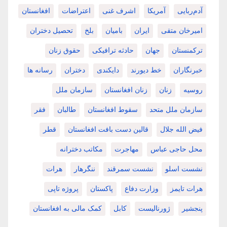
آدم‌ربایی
آمریکا
اشرف غنی
اعتراضات
افغانستان
امیرخان متقی
ایران
بامیان
بلخ
تحصیل دختران
ترکمنستان
جهان
حادثه ترافیکی
حقوق زنان
خبرنگاران
خط دیورند
دایکندی
دختران
رسانه ها
روسیه
زنان
زنان افغانستان
سازمان ملل
سازمان ملل متحد
سقوط افغانستان
طالبان
فقر
فیض الله جلال
قالین دست بافت افغانستان
قطر
محل حاجی عباس
مهاجرت
مکاتب دخترانه
نشست اسلو
نشست سمرقند
ننگرهار
هرات
هرات تایمز
وزارت دفاع
پاکستان
پروژه تاپی
پنجشیر
ژورنالیست
کابل
کمک مالی به افغانستان