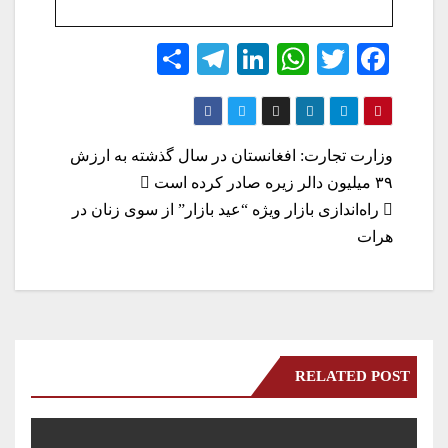
S
Te
Li
W
T
Fa
ha
le
nk
ha
wi
ce
re
gr
ed
ts
tte
bo
a
In
A
r
ok
راهبری
وزارت تجارت: افغانستان در سال گذشته به ارزش
m
pp
۳۹ میلیون دالر زیره صادر کرده است
نوشته
راه‌اندازی بازار ویژه “عید بازار” از سوی زنان در
هرات
RELATED POST