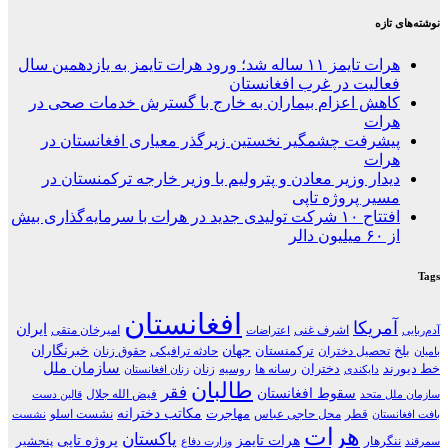
نوشته‌های تازه
هرات تایمز ۱۱ ساله شد؛ ورود هرات تایمز به یازدهمین سال
فعالیت در غرب افغانستان
کاهش اعزام بیماران به خارج با گسترش خدمات صحی در
هرات
پیشرفت چشمگیر نخستین زیرگذر معیاری افغانستان در
هرات
دیدار وزیر معادن و پترولیم با وزیر خارجه ترکمنستان در
مسیر پروژه تاپی
افتتاح ۱۰ شرکت تولیدی جدید در هرات با سرمایه‌گذاری بیش
از ۶۰ میلیون دالر
Tags
افغانستان
آمریکا
ایران
اشرف غنی
امیرخان متقی
آدم‌ربایی
اعتراضات
جهان
خبرنگاران
بلخ
ترکمنستان
تحصیل دختران
حادثه ترافیکی
حقوق زنان
بامیان
سازمان ملل
خط دیورند
دختران
رسانه ها
روسیه
زنان
دایکندی
زنان افغانستان
طالبان
فقر
سقوط افغانستان
فیض الله جلال
سازمان ملل متحد
قالین دست
مکاتب دخترانه
مهاجرت
قطر
محل حاجی عباس
نشست اسلو
بافت افغانستان
نشست
هرات
پاکستان
هرات تایمز
پروژه تاپی
ننگرهار
پنجشیر
سمرقند
وزارت دفاع