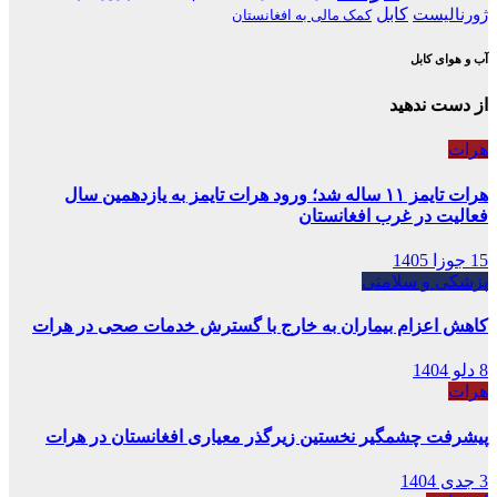
کابل
ژورنالیست
کمک مالی به افغانستان
آب و هوای کابل
از دست ندهید
هرات
هرات تایمز ۱۱ ساله شد؛ ورود هرات تایمز به یازدهمین سال
فعالیت در غرب افغانستان
15 جوزا 1405
پزشکی و سلامتی
کاهش اعزام بیماران به خارج با گسترش خدمات صحی در هرات
8 دلو 1404
هرات
پیشرفت چشمگیر نخستین زیرگذر معیاری افغانستان در هرات
3 جدی 1404