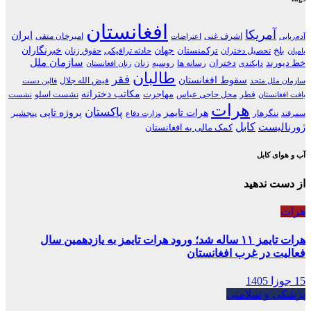
افغانستان
آمریکا
ایران
اشرف غنی
امیرخان متقی
آدم‌ربایی
اعتراضات
جهان
خبرنگاران
بلخ
ترکمنستان
تحصیل دختران
حادثه ترافیکی
حقوق زنان
بامیان
سازمان ملل
خط دیورند
دختران
رسانه ها
روسیه
زنان
دایکندی
زنان افغانستان
طالبان
فقر
سقوط افغانستان
فیض الله جلال
سازمان ملل متحد
قالین دست
مکاتب دخترانه
مهاجرت
قطر
محل حاجی عباس
نشست اسلو
بافت افغانستان
نشست
هرات
پاکستان
هرات تایمز
پروژه تاپی
ننگرهار
پنجشیر
سمرقند
وزارت دفاع
کابل
ژورنالیست
کمک مالی به افغانستان
آب و هوای کابل
از دست ندهید
هرات
هرات تایمز ۱۱ ساله شد؛ ورود هرات تایمز به یازدهمین سال
فعالیت در غرب افغانستان
15 جوزا 1405
پزشکی و سلامتی