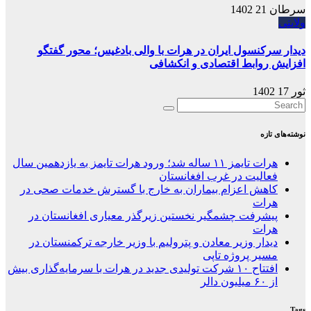
سرطان 21 1402
ولایتی
دیدار سرکنسول ایران در هرات با والی بادغیس؛ محور گفتگو
افزایش روابط اقتصادی و انکشافی
ثور 17 1402
نوشته‌های تازه
هرات تایمز ۱۱ ساله شد؛ ورود هرات تایمز به یازدهمین سال
فعالیت در غرب افغانستان
کاهش اعزام بیماران به خارج با گسترش خدمات صحی در
هرات
پیشرفت چشمگیر نخستین زیرگذر معیاری افغانستان در
هرات
دیدار وزیر معادن و پترولیم با وزیر خارجه ترکمنستان در
مسیر پروژه تاپی
افتتاح ۱۰ شرکت تولیدی جدید در هرات با سرمایه‌گذاری بیش
از ۶۰ میلیون دالر
Tags