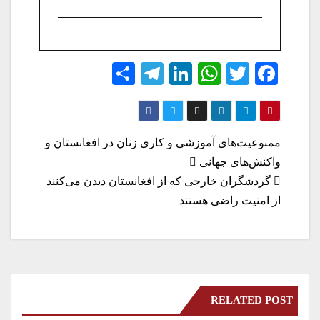
S
Te
Li
W
T
Fa
ha
le
nk
ha
wi
ce
re
gr
ed
ts
tte
bo
a
In
A
r
ok
راهبری
ممنوعیت‌های آموزشی و کاری زنان در افغانستان و
m
pp
واکنش‌های جهانی
نوشته
گردشگران خارجی که از افغانستان دیدن می‌کنند
از امنیت راضی هستند
RELATED POST