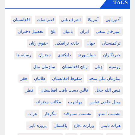
TAGS
آدم‌ربایی
آمریکا
اشرف غنی
اعتراضات
افغانستان
امیرخان متقی
ایران
بامیان
بلخ
تحصیل دختران
ترکمنستان
جهان
حادثه ترافیکی
حقوق زنان
خبرنگاران
خط دیورند
دایکندی
دختران
رسانه ها
روسیه
زنان
زنان افغانستان
سازمان ملل
سازمان ملل متحد
سقوط افغانستان
طالبان
فقر
فیض الله جلال
قالین دست بافت افغانستان
قطر
محل حاجی عباس
مهاجرت
مکاتب دخترانه
نشست اسلو
نشست سمرقند
ننگرهار
هرات
هرات تایمز
وزارت دفاع
پاکستان
پروژه تاپی