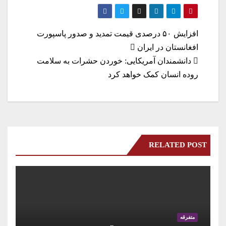
ha
le
nk
ha
wi
ce
re
gr
ed
ts
tte
bo
a
In
A
r
ok
راهبری
افزایش ۵۰ درصدی قیمت تمدید و صدور پاسپورت
m
pp
افغانستان در ایران
نوشته
دانشمندان آمریکایی: خوردن حشرات به سلامت
روده انسان کمک خواهد کرد
RELATED POST
متفرقه