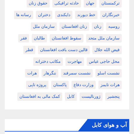
ترکمنستان
جهان
حادثه ترافیکی
حقوق زنان
خبرنگاران
خط دیورند
دایکندی
دختران
رسانه ها
روسیه
زنان
زنان افغانستان
سازمان ملل
سازمان ملل متحد
سقوط افغانستان
طالبان
فقر
فیض الله جلال
قالین دست بافت افغانستان
قطر
محل حاجی عباس
مهاجرت
مکاتب دخترانه
نشست اسلو
نشست سمرقند
ننگرهار
هرات
هرات تایمز
وزارت دفاع
پاکستان
پروژه تاپی
پنجشیر
ژورنالیست
کابل
کمک مالی به افغانستان
آب و هوای کابل