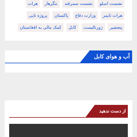
نشست اسلو
نشست سمرقند
ننگرهار
هرات
هرات تایمز
وزارت دفاع
پاکستان
پروژه تاپی
پنجشیر
ژورنالیست
کابل
کمک مالی به افغانستان
آب و هوای کابل
از دست ندهید