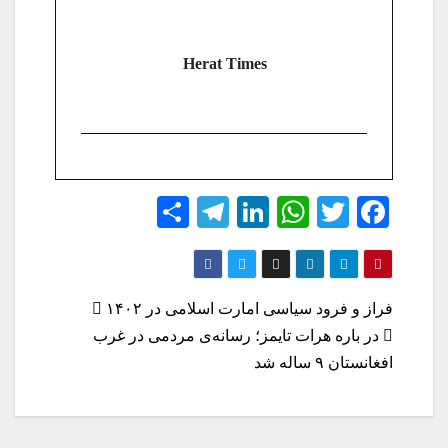
Herat Times
S
Te
Li
W
T
Fa
ha
le
nk
ha
wi
ce
re
gr
ed
ts
tte
bo
a
In
A
r
ok
راهبری
فراز و فرود سیاسی امارت اسلامی در ۱۴۰۲
m
pp
در باره هرات تایمز؛ رسانه‌ی مردمی در غرب
نوشته
افغانستان ۹ ساله شد