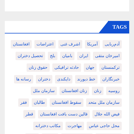
TAGS
آدم‌ربایی
آمریکا
اشرف غنی
اعتراضات
افغانستان
امیرخان متقی
ایران
بامیان
بلخ
تحصیل دختران
ترکمنستان
جهان
حادثه ترافیکی
حقوق زنان
خبرنگاران
خط دیورند
دایکندی
دختران
رسانه ها
روسیه
زنان
زنان افغانستان
سازمان ملل
سازمان ملل متحد
سقوط افغانستان
طالبان
فقر
فیض الله جلال
قالین دست بافت افغانستان
قطر
محل حاجی عباس
مهاجرت
مکاتب دخترانه