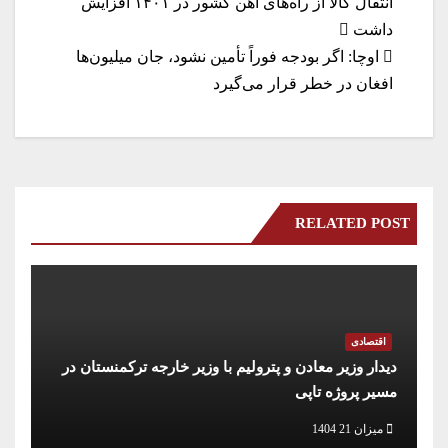
a
In
A
r
ok
راهبری
انتقال کالا از راه‌های آهن کشور در ۱۴۰۱ افزایش
m
pp
داشت
نوشته
اوچا: اگر بودجه فوراً تأمین نشود، جان میلیون‌ها
افغان در خطر قرار می‌گیرد
RELATED POST
اقتصادی
دیدار وزیر معادن و پترولیم با وزیر خارجه ترکمنستان در
مسیر پروژه تاپی
میزان 21 1404