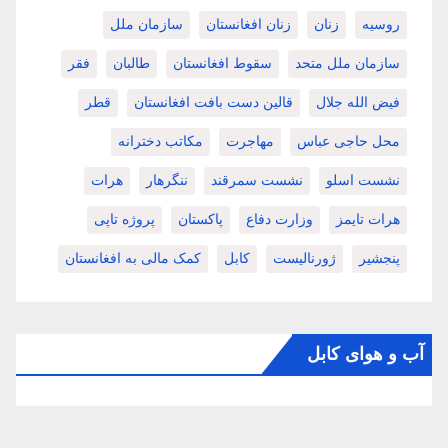
روسیه
زنان
زنان افغانستان
سازمان ملل
سازمان ملل متحد
سقوط افغانستان
طالبان
فقر
فیض الله جلال
قالین دست بافت افغانستان
قطر
محل حاجی عباس
مهاجرت
مکاتب دخترانه
نشست اسلو
نشست سمرقند
ننگرهار
هرات
هرات تایمز
وزارت دفاع
پاکستان
پروژه تاپی
پنجشیر
ژورنالیست
کابل
کمک مالی به افغانستان
آب و هوای کابل