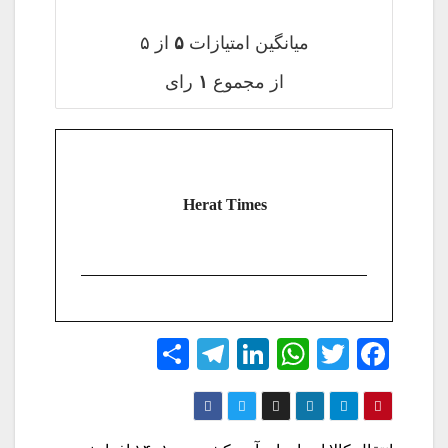
میانگین امتیازات
۵
از ۵
از مجموع
۱
رای
Herat Times
S
Te
Li
W
T
Fa
ha
le
nk
ha
wi
ce
re
gr
ed
ts
tte
bo