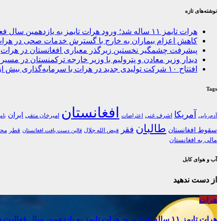
نوشته‌های تازه
هرات تایمز ۱۱ ساله شد؛ ورود هرات تایمز به یازدهمین سال فعالیت در غرب افغانستان
کاهش اعزام بیماران به خارج با گسترش خدمات صحی در هرا
پیشرفت چشمگیر نخستین زیرگذر معیاری افغانستان در هرات
دیدار وزیر معادن و پترولیم با وزیر خارجه ترکمنستان در مسیر 
افتتاح ۱۰ شرکت تولیدی جدید در هرات با سرمایه‌گذاری بیش از ۶۰ میلیون دالر
Tags
افغانستان
آمریکا
ایران
اشرف غنی
امیرخان متقی
آدم‌ربایی
اعتراضات
بام
طالبان
فقر
سقوط افغانستان
فیض الله جلال
قطر
محل
قالین دست بافت افغانستان
مالی به افغانستان
آب و هوای کابل
از دست ندهید
هرات
هرات تایمز ۱۱ ساله شد؛ ورود هرات تایمز به یازدهمین سال فعالیت در غرب افغانستان