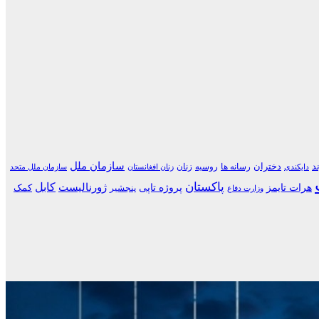
سازمان ملل
د
دختران
رسانه ها
روسیه
زنان
دایکندی
زنان افغانستان
سازمان ملل متحد
پاکستان
کابل
هرات تایمز
پروژه تاپی
ژورنالیست
کمک
پنجشیر
وزارت دفاع