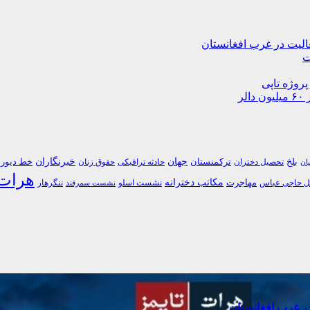
ت
پروژه تاپی
جهان
خبرنگاران
بلخ
ترکمنستان
خط دیورن
تحصیل دختران
حادثه ترافیکی
حقوق زنان
یان
هرات
مکاتب دخترانه
مهاجرت
 حاجی عباس
نشست اسلو
ننگرهار
نشست سمرقند