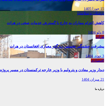
15 جوزا 1405
پزشکی و سلامتی
کاهش اعزام بیماران به خارج با گسترش خدمات صحی در هرات
8 دلو 1404
هرات
پیشرفت چشمگیر نخستین زیرگذر معیاری افغانستان در هرات
3 جدی 1404
اقتصادی
دیدار وزیر معادن و پترولیم با وزیر خارجه ترکمنستان در مسیر پروژه 
21 میزان 1404
درباره ما