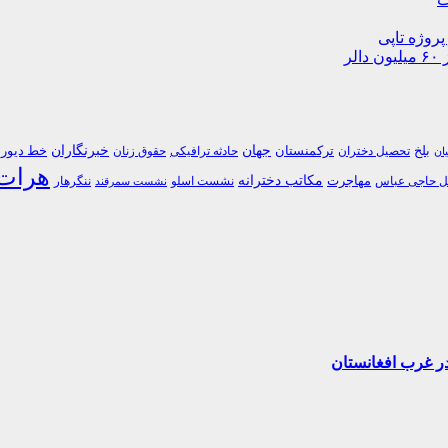
پروژه تاپی
جهان
خبرنگاران
بلخ
ترکمنستان
خط دیورن
تحصیل دختران
حادثه ترافیکی
حقوق زنان
یان
هرات
مکاتب دخترانه
مهاجرت
 حاجی عباس
نشست اسلو
ننگرهار
نشست سمرقند