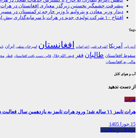
پیشرفت چشمگیر نخستین زیرگذر معیاری افغانستان در هرات
دیدار وزیر معادن و پترولیم با وزیر خارجه ترکمنستان در مسیر 
افتتاح ۱۰ شرکت تولیدی جدید در هرات با سرمایه‌گذاری بیش از ۶۰ میلیون دالر
Tags
افغانستان
آمریکا
ایران
اشرف غنی
امیرخان متقی
آدم‌ربایی
اعتراضات
بام
طالبان
فقر
سقوط افغانستان
فیض الله جلال
قطر
محل
قالین دست بافت افغانستان
مالی به افغانستان
آب و هوای کابل
از دست ندهید
هرات
هرات تایمز ۱۱ ساله شد؛ ورود هرات تایمز به یازدهمین سال فعالیت در غرب افغانستان
15 جوزا 1405
پزشکی و سلامتی