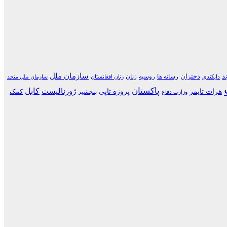
سازمان ملل
د
دختران
رسانه ها
روسیه
زنان
دایکندی
زنان افغانستان
سازمان ملل متحد
پاکستان
کابل
هرات تایمز
پروژه تاپی
ژورنالیست
کمک
پنجشیر
وزارت دفاع