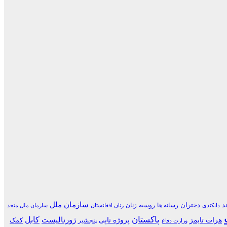
سازمان ملل
د
دختران
رسانه ها
روسیه
زنان
دایکندی
زنان افغانستان
سازمان ملل متحد
پاکستان
کابل
هرات تایمز
پروژه تاپی
ژورنالیست
کمک
پنجشیر
وزارت دفاع