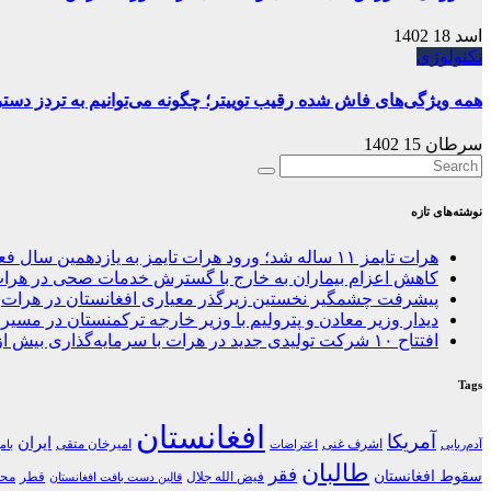
اسد 18 1402
تکنولوژی
همه ویژگی‌های فاش شده رقیب توییتر؛ چگونه می‌توانیم به تردز دس
سرطان 15 1402
نوشته‌های تازه
هرات تایمز ۱۱ ساله شد؛ ورود هرات تایمز به یازدهمین سال فعالیت در غرب افغانستان
کاهش اعزام بیماران به خارج با گسترش خدمات صحی در هرا
پیشرفت چشمگیر نخستین زیرگذر معیاری افغانستان در هرات
دیدار وزیر معادن و پترولیم با وزیر خارجه ترکمنستان در مسیر 
افتتاح ۱۰ شرکت تولیدی جدید در هرات با سرمایه‌گذاری بیش از ۶۰ میلیون دالر
Tags
افغانستان
آمریکا
ایران
اشرف غنی
امیرخان متقی
آدم‌ربایی
اعتراضات
بام
طالبان
فقر
سقوط افغانستان
فیض الله جلال
قطر
محل
قالین دست بافت افغانستان