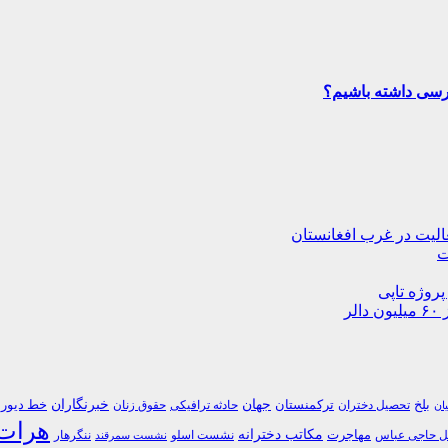
ترسی داشته باشیم؟
ت
پروژه تاپی
جهان
خبرنگاران
بلخ
ترکمنستان
خط دیورن
تحصیل دختران
حادثه ترافیکی
حقوق زنان
یان
هرات
مکاتب دخترانه
مهاجرت
 حاجی عباس
نشست اسلو
ننگرهار
نشست سمرقند