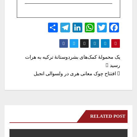
S
Te
Li
W
T
Fa
ha
le
nk
ha
wi
ce
re
gr
ed
ts
tte
bo
a
In
A
r
ok
راهبری
یک محمولۀ کمک‌های بشردوستانۀ ترکیه به هرات
m
pp
رسید
نوشته
افتتاح چوک معانی هری در ولسوالی انجیل
RELATED POST