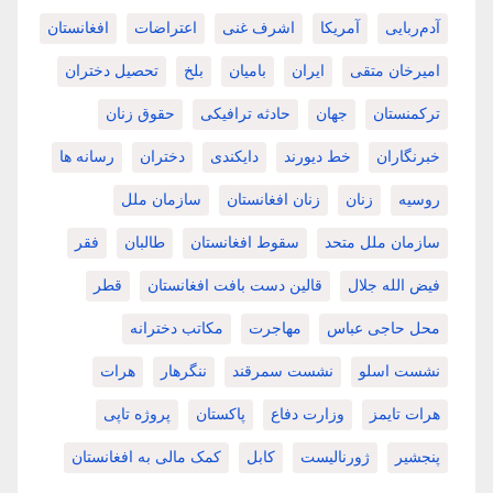
آدم‌ربایی
آمریکا
اشرف غنی
اعتراضات
افغانستان
امیرخان متقی
ایران
بامیان
بلخ
تحصیل دختران
ترکمنستان
جهان
حادثه ترافیکی
حقوق زنان
خبرنگاران
خط دیورند
دایکندی
دختران
رسانه ها
روسیه
زنان
زنان افغانستان
سازمان ملل
سازمان ملل متحد
سقوط افغانستان
طالبان
فقر
فیض الله جلال
قالین دست بافت افغانستان
قطر
محل حاجی عباس
مهاجرت
مکاتب دخترانه
نشست اسلو
نشست سمرقند
ننگرهار
هرات
هرات تایمز
وزارت دفاع
پاکستان
پروژه تاپی
پنجشیر
ژورنالیست
کابل
کمک مالی به افغانستان