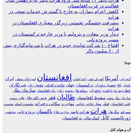
هرات تایمز ۱۱ ساله شد؛ ورود هرات تایمز به یازدهمین سال
فعالیت در غرب افغانستان
کاهش اعزام بیماران به خارج با گسترش خدمات صحی در
هرات
پیشرفت چشمگیر نخستین زیرگذر معیاری افغانستان در
هرات
دیدار وزیر معادن و پترولیم با وزیر خارجه ترکمنستان در
مسیر پروژه تاپی
افتتاح ۱۰ شرکت تولیدی جدید در هرات با سرمایه‌گذاری بیش
از ۶۰ میلیون دالر
Tags
افغانستان
آمریکا
ایران
اشرف غنی
امیرخان متقی
آدم‌ربایی
اعتراضات
جهان
خبرنگاران
بلخ
ترکمنستان
تحصیل دختران
حادثه ترافیکی
حقوق زنان
بامیان
سازمان ملل
خط دیورند
دختران
رسانه ها
روسیه
زنان
دایکندی
زنان افغانستان
طالبان
فقر
سقوط افغانستان
فیض الله جلال
سازمان ملل متحد
قالین دست
مکاتب دخترانه
مهاجرت
قطر
محل حاجی عباس
نشست اسلو
بافت افغانستان
نشست
هرات
پاکستان
هرات تایمز
پروژه تاپی
ننگرهار
پنجشیر
سمرقند
وزارت دفاع
کابل
ژورنالیست
کمک مالی به افغانستان
آب و هوای کابل