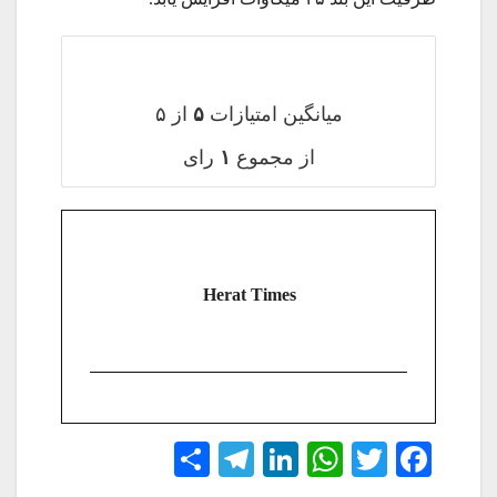
میانگین امتیازات
۵
از ۵
از مجموع
۱
رای
Herat Times
S
Te
Li
W
T
Fa
ha
le
nk
ha
wi
ce