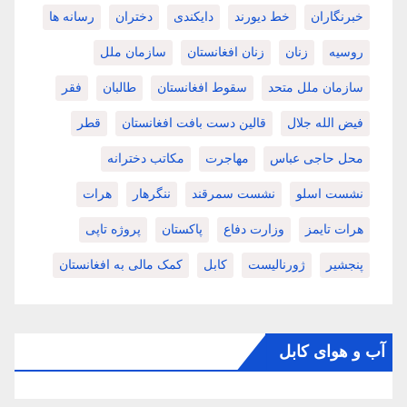
خبرنگاران
خط دیورند
دایکندی
دختران
رسانه ها
روسیه
زنان
زنان افغانستان
سازمان ملل
سازمان ملل متحد
سقوط افغانستان
طالبان
فقر
فیض الله جلال
قالین دست بافت افغانستان
قطر
محل حاجی عباس
مهاجرت
مکاتب دخترانه
نشست اسلو
نشست سمرقند
ننگرهار
هرات
هرات تایمز
وزارت دفاع
پاکستان
پروژه تاپی
پنجشیر
ژورنالیست
کابل
کمک مالی به افغانستان
آب و هوای کابل