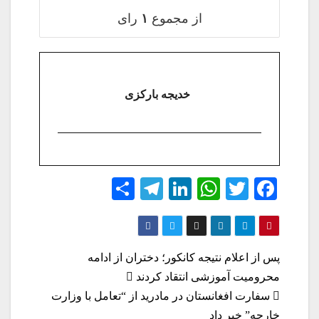
از مجموع
۱
رای
خدیجه بارکزی
S
Te
Li
W
T
Fa
ha
le
nk
ha
wi
ce
re
gr
ed
ts
tte
bo
a
In
A
r
ok
راهبری
پس از اعلام نتیجه کانکور؛ دختران از ادامه
m
pp
محرومیت آموزشی انتقاد کردند
نوشته
سفارت افغانستان در مادرید از “تعامل با وزارت
خارجه” خبر داد