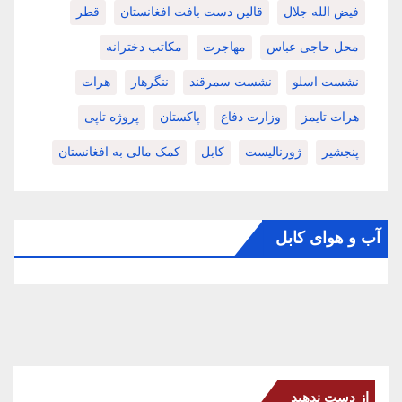
فیض الله جلال
قالین دست بافت افغانستان
قطر
محل حاجی عباس
مهاجرت
مکاتب دخترانه
نشست اسلو
نشست سمرقند
ننگرهار
هرات
هرات تایمز
وزارت دفاع
پاکستان
پروژه تاپی
پنجشیر
ژورنالیست
کابل
کمک مالی به افغانستان
آب و هوای کابل
از دست ندهید