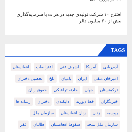
افتتاح ۱۰ شرکت تولیدی جدید در هرات با سرمایه‌گذاری
بیش از ۶۰ میلیون دالر
TAGS
آدم‌ربایی
آمریکا
اشرف غنی
اعتراضات
افغانستان
امیرخان متقی
ایران
بامیان
بلخ
تحصیل دختران
ترکمنستان
جهان
حادثه ترافیکی
حقوق زنان
خبرنگاران
خط دیورند
دایکندی
دختران
رسانه ها
روسیه
زنان
زنان افغانستان
سازمان ملل
سازمان ملل متحد
سقوط افغانستان
طالبان
فقر