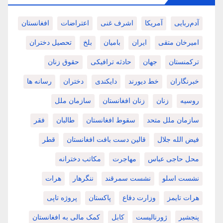
آدم‌ربایی
آمریکا
اشرف غنی
اعتراضات
افغانستان
امیرخان متقی
ایران
بامیان
بلخ
تحصیل دختران
ترکمنستان
جهان
حادثه ترافیکی
حقوق زنان
خبرنگاران
خط دیورند
دایکندی
دختران
رسانه ها
روسیه
زنان
زنان افغانستان
سازمان ملل
سازمان ملل متحد
سقوط افغانستان
طالبان
فقر
فیض الله جلال
قالین دست بافت افغانستان
قطر
محل حاجی عباس
مهاجرت
مکاتب دخترانه
نشست اسلو
نشست سمرقند
ننگرهار
هرات
هرات تایمز
وزارت دفاع
پاکستان
پروژه تاپی
پنجشیر
ژورنالیست
کابل
کمک مالی به افغانستان