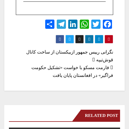
S
Te
Li
W
T
Fa
ha
le
nk
ha
wi
ce
re
gr
ed
ts
tte
bo
a
In
A
r
ok
راهبری
نگرانی رییس جمهور ازبیکستان از ساخت کانال
m
pp
قوش‌تیپه
نوشته
فارمت مسکو با خواست «تشکیل حکومت
فراگیر» در افغانستان پایان یافت
RELATED POST