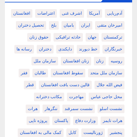
آدم‌ربایی
آمریکا
اشرف غنی
اعتراضات
افغانستان
امیرخان متقی
ایران
بامیان
بلخ
تحصیل دختران
ترکمنستان
جهان
حادثه ترافیکی
حقوق زنان
خبرنگاران
خط دیورند
دایکندی
دختران
رسانه ها
روسیه
زنان
زنان افغانستان
سازمان ملل
سازمان ملل متحد
سقوط افغانستان
طالبان
فقر
فیض الله جلال
قالین دست بافت افغانستان
قطر
محل حاجی عباس
مهاجرت
مکاتب دخترانه
نشست اسلو
نشست سمرقند
ننگرهار
هرات
هرات تایمز
وزارت دفاع
پاکستان
پروژه تاپی
پنجشیر
ژورنالیست
کابل
کمک مالی به افغانستان