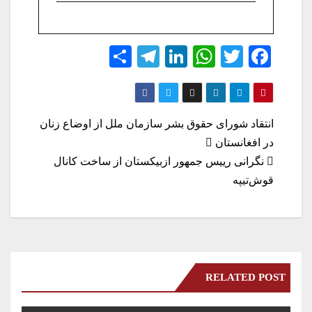
S
Te
Li
W
T
Fa
ha
le
nk
ha
wi
ce
re
gr
ed
ts
tte
bo
a
In
A
r
ok
راهبری
انتقاد شورای حقوق بشر سازمان ملل از اوضاع زنان
m
pp
در افغانستان
نوشته
نگرانی رییس جمهور ازبیکستان از ساخت کانال
قوش‌تیپه
RELATED POST