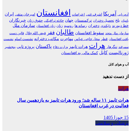
افغانستان
آمریکا
ایران
اشرف غنی
امیرخان متقی
آدم‌ربایی
اعتراضات
جهان
خبرنگاران
بلخ
ترکمنستان
تحصیل دختران
حادثه ترافیکی
حقوق زنان
بامیان
سازمان ملل
خط دیورند
دختران
رسانه ها
روسیه
زنان
دایکندی
زنان افغانستان
طالبان
فقر
سقوط افغانستان
فیض الله جلال
سازمان ملل متحد
قالین دست
مکاتب دخترانه
مهاجرت
قطر
محل حاجی عباس
نشست اسلو
بافت افغانستان
نشست
هرات
پاکستان
هرات تایمز
پروژه تاپی
ننگرهار
پنجشیر
سمرقند
وزارت دفاع
کابل
ژورنالیست
کمک مالی به افغانستان
آب و هوای کابل
از دست ندهید
هرات
هرات تایمز ۱۱ ساله شد؛ ورود هرات تایمز به یازدهمین سال
فعالیت در غرب افغانستان
15 جوزا 1405
پزشکی و سلامتی