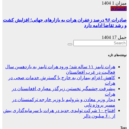
میزان 1 1404
اقتصادی
صادرات ۹۶ درصد زعفران هرات به بازارهای جهانی؛ افزایش کشت
و رشد تقاضا ادامه دارد
حمل 17 1404
نوشته‌های تازه
هرات تایمز ۱۱ ساله شد؛ ورود هرات تایمز به یازدهمین سال
فعالیت در غرب افغانستان
کاهش اعزام بیماران به خارج با گسترش خدمات صحی در
هرات
پیشرفت چشمگیر نخستین زیرگذر معیاری افغانستان در
هرات
دیدار وزیر معادن و پترولیم با وزیر خارجه ترکمنستان در
مسیر پروژه تاپی
افتتاح ۱۰ شرکت تولیدی جدید در هرات با سرمایه‌گذاری بیش
از ۶۰ میلیون دالر
Tags