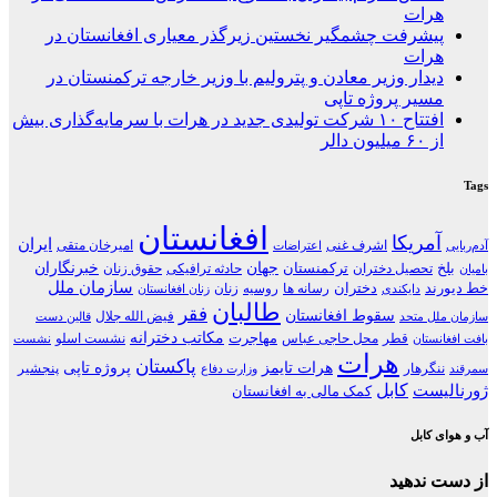
هرات
پیشرفت چشمگیر نخستین زیرگذر معیاری افغانستان در
هرات
دیدار وزیر معادن و پترولیم با وزیر خارجه ترکمنستان در
مسیر پروژه تاپی
افتتاح ۱۰ شرکت تولیدی جدید در هرات با سرمایه‌گذاری بیش
از ۶۰ میلیون دالر
Tags
افغانستان
آمریکا
ایران
اشرف غنی
امیرخان متقی
آدم‌ربایی
اعتراضات
جهان
خبرنگاران
بلخ
ترکمنستان
تحصیل دختران
حادثه ترافیکی
حقوق زنان
بامیان
سازمان ملل
خط دیورند
دختران
رسانه ها
روسیه
زنان
دایکندی
زنان افغانستان
طالبان
فقر
سقوط افغانستان
فیض الله جلال
سازمان ملل متحد
قالین دست
مکاتب دخترانه
مهاجرت
قطر
محل حاجی عباس
نشست اسلو
بافت افغانستان
نشست
هرات
پاکستان
هرات تایمز
پروژه تاپی
ننگرهار
پنجشیر
سمرقند
وزارت دفاع
کابل
ژورنالیست
کمک مالی به افغانستان
آب و هوای کابل
از دست ندهید