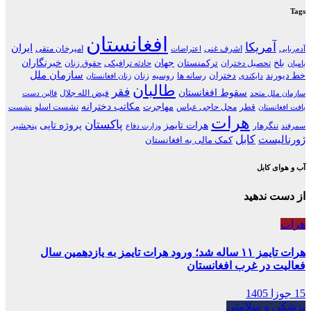
Tags
افغانستان
آمریکا
ایران
اشرف غنی
امیرخان متقی
آدم‌ربایی
اعتراضات
جهان
خبرنگاران
بلخ
ترکمنستان
تحصیل دختران
حادثه ترافیکی
حقوق زنان
بامیان
سازمان ملل
خط دیورند
دختران
رسانه ها
روسیه
زنان
دایکندی
زنان افغانستان
طالبان
فقر
سقوط افغانستان
فیض الله جلال
سازمان ملل متحد
قالین دست
مکاتب دخترانه
مهاجرت
قطر
محل حاجی عباس
نشست اسلو
بافت افغانستان
نشست
هرات
پاکستان
هرات تایمز
پروژه تاپی
ننگرهار
پنجشیر
سمرقند
وزارت دفاع
کابل
ژورنالیست
کمک مالی به افغانستان
آب و هوای کابل
از دست ندهید
هرات
هرات تایمز ۱۱ ساله شد؛ ورود هرات تایمز به یازدهمین سال
فعالیت در غرب افغانستان
15 جوزا 1405
پزشکی و سلامتی