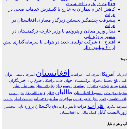
فعالیت در غرب افغانستان
کاهش اعزام بیماران به خارج با گسترش خدمات صحی در
هرات
پیشرفت چشمگیر نخستین زیرگذر معیاری افغانستان در
هرات
دیدار وزیر معادن و پترولیم با وزیر خارجه ترکمنستان در
مسیر پروژه تاپی
افتتاح ۱۰ شرکت تولیدی جدید در هرات با سرمایه‌گذاری بیش
از ۶۰ میلیون دالر
Tags
افغانستان
آمریکا
ایران
اشرف غنی
امیرخان متقی
آدم‌ربایی
اعتراضات
جهان
خبرنگاران
بلخ
ترکمنستان
تحصیل دختران
حادثه ترافیکی
حقوق زنان
بامیان
سازمان ملل
خط دیورند
دختران
رسانه ها
روسیه
زنان
دایکندی
زنان افغانستان
طالبان
فقر
سقوط افغانستان
فیض الله جلال
سازمان ملل متحد
قالین دست
مکاتب دخترانه
مهاجرت
قطر
محل حاجی عباس
نشست اسلو
بافت افغانستان
نشست
هرات
پاکستان
هرات تایمز
پروژه تاپی
ننگرهار
پنجشیر
سمرقند
وزارت دفاع
کابل
ژورنالیست
کمک مالی به افغانستان
آب و هوای کابل