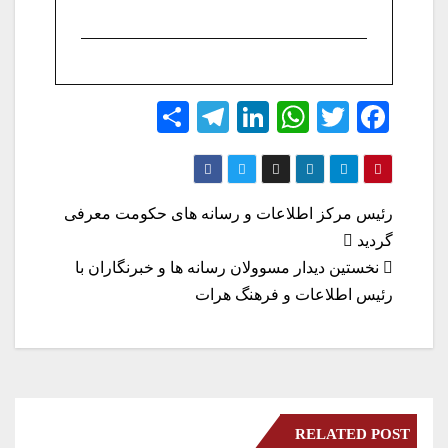
S
Te
Li
W
T
Fa
ha
le
nk
ha
wi
ce
re
gr
ed
ts
tte
bo
a
In
A
r
ok
راهبری
رئیس مرکز اطلاعات و رسانه های حکومت معرفی
m
pp
گردید
نوشته
نخستین دیدار مسوولان رسانه ها و خبرنگاران با
رئیس اطلاعات و فرهنگ هرات
RELATED POST