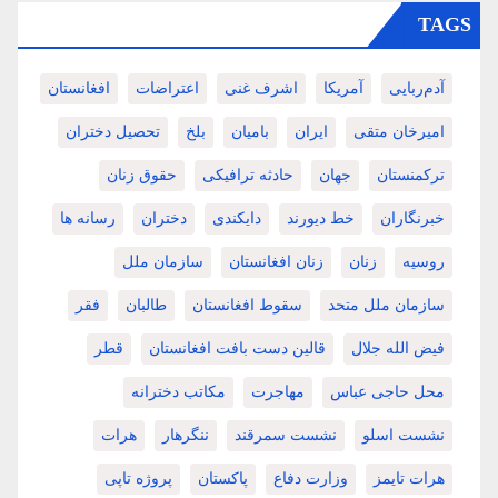
TAGS
آدم‌ربایی
آمریکا
اشرف غنی
اعتراضات
افغانستان
امیرخان متقی
ایران
بامیان
بلخ
تحصیل دختران
ترکمنستان
جهان
حادثه ترافیکی
حقوق زنان
خبرنگاران
خط دیورند
دایکندی
دختران
رسانه ها
روسیه
زنان
زنان افغانستان
سازمان ملل
سازمان ملل متحد
سقوط افغانستان
طالبان
فقر
فیض الله جلال
قالین دست بافت افغانستان
قطر
محل حاجی عباس
مهاجرت
مکاتب دخترانه
نشست اسلو
نشست سمرقند
ننگرهار
هرات
هرات تایمز
وزارت دفاع
پاکستان
پروژه تاپی