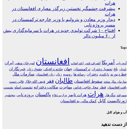
هرات
پیشرفت چشمگیر نخستین زیرگذر معیاری افغانستان در
هرات
دیدار وزیر معادن و پترولیم با وزیر خارجه ترکمنستان در
مسیر پروژه تاپی
افتتاح ۱۰ شرکت تولیدی جدید در هرات با سرمایه‌گذاری بیش
از ۶۰ میلیون دالر
Tags
افغانستان
آمریکا
ایران
اشرف غنی
امیرخان متقی
آدم‌ربایی
اعتراضات
جهان
خبرنگاران
بلخ
ترکمنستان
تحصیل دختران
حادثه ترافیکی
حقوق زنان
بامیان
سازمان ملل
خط دیورند
دختران
رسانه ها
روسیه
زنان
دایکندی
زنان افغانستان
طالبان
فقر
سقوط افغانستان
فیض الله جلال
سازمان ملل متحد
قالین دست
مکاتب دخترانه
مهاجرت
قطر
محل حاجی عباس
نشست اسلو
بافت افغانستان
نشست
هرات
پاکستان
هرات تایمز
پروژه تاپی
ننگرهار
پنجشیر
سمرقند
وزارت دفاع
کابل
ژورنالیست
کمک مالی به افغانستان
آب و هوای کابل
از دست ندهید