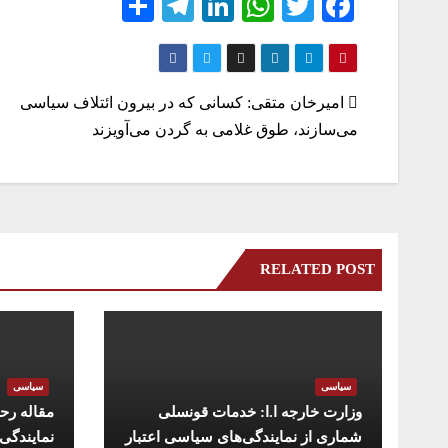
S
Te
Li
W
T
Fa
ha
le
nk
ha
wi
ce
re
gr
ed
ts
tte
bo
a
In
A
r
ok
راهبری
امیرخان متقی: کسانی که در بیرون ائتلاف سیاسی
m
pp
می‌سازند، طوق غلامی به‌ گردن می‌آویزند
نوشته
RELATED POST
سیاسی
سیاسی
وزارت خارجه ا.ا: خدمات قونسلی
مقاله رح
شماری از نمایندگی‌های سیاسی اعتبار
نمایندگی