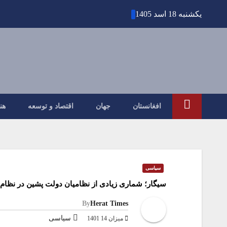
Ski
یکشنبه 18 اسد 1405
t
conten
افغانستان
جهان
اقتصاد و توسعه
هن
سیاسی
سیگار؛ شماری زیادی از نظامیان دولت پشین در نظام ج
By
Herat Times
سیاسی
میزان 14 1401