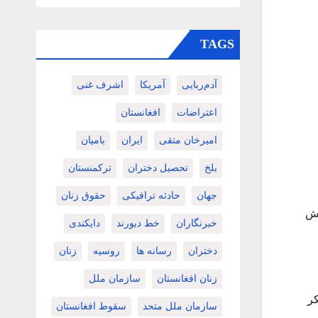
TAGS
آدم‌ربایی
آمریکا
اشرف غنی
اعتراضات
افغانستان
امیرخان متقی
ایران
بامیان
بلخ
تحصیل دختران
ترکمنستان
جهان
حادثه ترافیکی
حقوق زنان
 یا اداره تفتیش
خبرنگاران
خط دیورند
دایکندی
دختران
رسانه ها
روسیه
زنان
زنان افغانستان
سازمان ملل
کر
سازمان ملل متحد
سقوط افغانستان