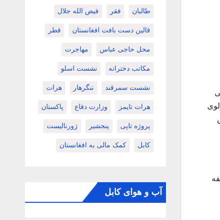
طالبان
فقر
فیض الله جلال
قالین دست بافت افغانستان
قطر
محل حاجی عباس
مهاجرت
مکاتب دخترانه
نشست اسلو
نشست سمرقند
ننگرهار
هرات
ی
لوی
هرات تایمز
وزارت دفاع
پاکستان
پروژه تاپی
پنجشیر
ژورنالیست
کابل
کمک مالی به افغانستان
فه
آب و هوای کابل