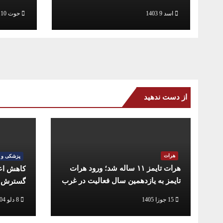
ندارد
رابطه به 
اسد 9 1403
حوت 10 1402
از دست ندهید
هرات
پزشکی و 
هرات تایمز ۱۱ ساله شد؛ ورود هرات
کاهش اعز
تایمز به یازدهمین سال فعالیت در غرب
گسترش خ
افغانستان
15 جوزا 1405
8 دلو 1404